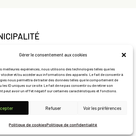
ICIPALITÉ
VICES CITOYENS
Gérer le consentement aux cookies
es meilleures expériences, nous utilisons des technologies telles que les
RISME ET LOISIRS
 stocker et/ou accéder aux informations des appareils. Le fait de consentir à
gies nous permettra de traiter des données telles que le comportement de
 les ID uniques sur ce site. Le fait de ne pas consentir ou de retirer son
 peut avoir un effet négatif sur certaines caractéristiques et fonctions.
NTACT
cepter
Refuser
Voir les préférences
Politique de cookies
Politique de confidentialité
tion
TNT Atelier