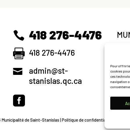
418 276-4476
MUN
418 276-4476
SER
Pour offrir l
admin@st-
TOU
cookies pour
ces technolo
stanislas.qc.ca
navigation ou
consentement
CO
Ac
 Municipalité de Saint-Stanislas |
Politique de confidentialité
| Réalisa