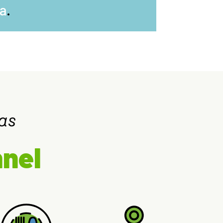
ca
.
as
nnel