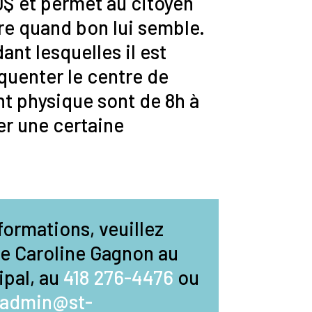
0$ et permet au citoyen
tre quand bon lui semble.
nt lesquelles il est
quenter le centre de
t physique sont de 8h à
er une certaine
formations, veuillez
e Caroline Gagnon au
pal, au
418 276-4476
ou
admin@st-