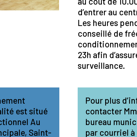
au coût de 10.0
d’entrer au cen
Les heures penda
conseillé de fré
conditionnemen
23h afin d’assur
surveillance.
nnement
Pour plus d’in
lité est situé
contacter Mm
ctionnel Au
bureau munici
ncipale, Saint-
par courriel à