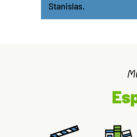
Stanislas.
M
Esp